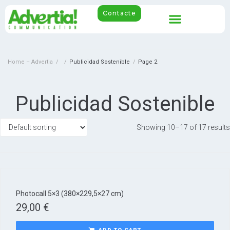
Contacte
Home – Advertia
/
/
Publicidad Sostenible
/
Page 2
Publicidad Sostenible
Showing 10–17 of 17 results
Photocall 5×3 (380×229,5×27 cm)
29,00
€