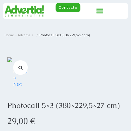
Contacte
Home – Advertia
/
/
Photocall 5×3 (380×229,5×27 cm)
Previou
s
Next
Photocall 5×3 (380×229,5×27 cm)
29,00
€