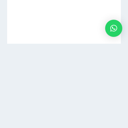
Photocall 7×3 (530×229,5x27cm)
29,00
€